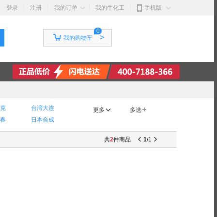
登录
注册
我的订单
我的牛化工
手机版
0
>
我的购物车
克
台湾大连
更多
多选
春
日本合成
明斯
韩国三星
共
2
件商品
1
/
1
罗
瑞士西卡
浦
法国凯诺斯
德谦
美国博勒飞
士曼
美国瀚森
CS
德国劳尔
技
赛立康尼
恩尔
CBCC