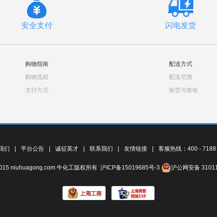
安全支付
闪电发货
购物指南
配送方式
购物流程
配送范围
支付方式
验货与签收
我们
|
平台公告
|
诚征英才
|
联系我们
|
友情链接
|
客服热线：400 - 7188 -
© 2015 niuhuagong.com 牛化工版权所有
沪ICP备15019685号-3
沪公网安备 31011