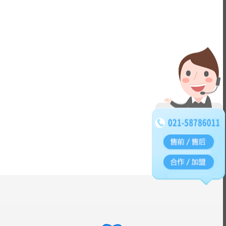
工
上海三瑞
上海昌吉
化
美国盛禧奥
AND
攀钢钛业
料
德柯炭黑
1