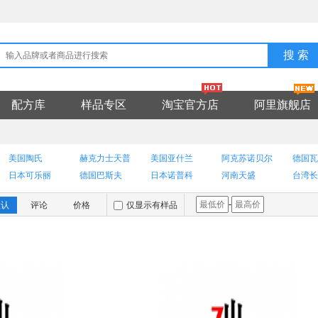
搜 索
配方库
样品专区
淘宝官方店
阿里旗舰店
美国陶氏
赫克力士天普
美国亚什兰
阿克苏诺贝尔
德国瓦
日本可乐丽
德国巴斯夫
日本诺普科
河南天盛
台湾长
上海中铝
美国赢彩
日本积水
美国杜邦
南京海
-
默认
评论
价格
仅显示有样品
美国特洛伊
荷兰艾维贝
美国亨斯迈
德国毕克
泰国暹
英国海名斯
英国维尔曼
德国朗盛
瑞士科莱恩
苏州秧
广州印田
现代环境
郑州三华
日本花王
海名斯
美国格雷斯
深圳三恩时
美国道康宁
瑞士欧米亚
美国伊
三菱化学
山东新大地
意大利西捷
美国潘通
瑞典N
奥地利AGRANA
上海积微
德国赢创
美国卡博特
赛贸科
沙特美礼联
西班牙纽碧莱
美国爱色丽
北京弗特恩
瑞士杰