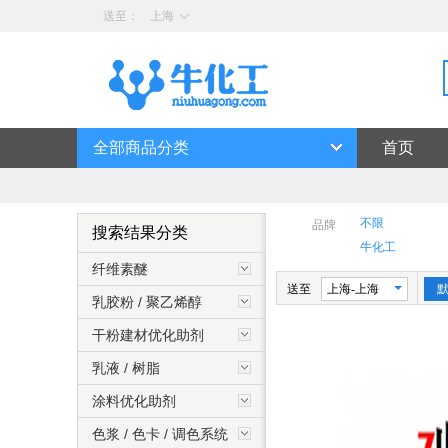
送至：
上海
全部商品分类
首页
不限
品牌
搜索结果分类
牛化工
纤维素醚
日本信越
送至
上海-上海
英国昕特玛
乳胶粉 / 聚乙烯醇
德国瑞登梅尔
干粉建材优化助剂
德国明凌
乳液 / 树脂
深圳天友利
塞拉尼斯
涂料优化助剂
美国德塔
色浆 / 色卡 / 调色系统
澳洲科美基