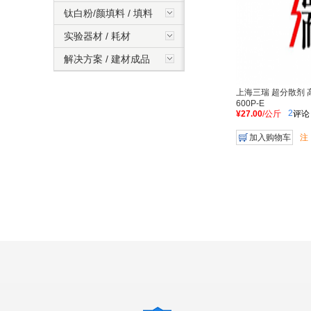
广东广福
钛白粉/颜填料 / 填料
台湾樱王
实验器材 / 耗材
法国阿科玛
解决方案 / 建材成品
山东瑞泰
拉玛萨
上海三瑞 超分散剂 高
美国色彩
600P-E
2
¥27.00
/公斤
评论
加入购物车
注