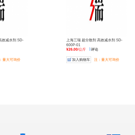
舜宇恒平
日本DIC
科力森
阿尔博波特兰
明美化
中核华原
上虞舜联
日本石原
美国捷高
龙蟒
浙江宝太
中化川维
Acquos
济南裕兴
日本电
安徽皖维
赢创迪高
锦州钛业
富士硅化学
EMSL
南通振新
内蒙双欣
海川
美国雷帝
一品颜
效减水剂 SD-
上海三瑞 超分散剂 高效减水剂 SD-
海克智动
牛涂
吴江科欣
600P-01
1
¥26.00
/公斤
评论
：量大可询价
加入购物车
注：量大可询价